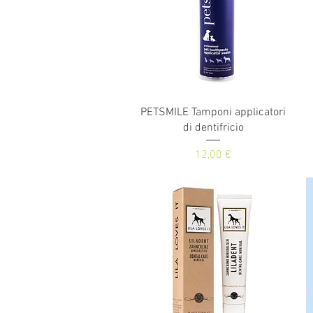
Vista rapida
PETSMILE Tamponi applicatori
di dentifricio
Prezzo
12,00 €