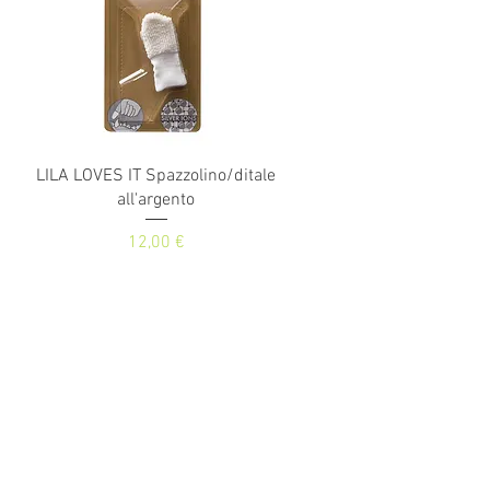
Vista rapida
LILA LOVES IT Spazzolino/ditale
all'argento
Prezzo
12,00 €