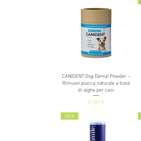
Vista rapida
CANIDENT Dog Dental Powder –
Rimuovi placca naturale a base
di alghe per cani
Prezzo
21,00 €
NEW