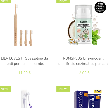
NEW
NEW
Vista rapida
Vista rapida
LILA LOVES IT Spazzolino da
NOMSPLUS Enzymodent
denti per cani in bambù
dentifricio enzimatico per can
Prezzo
Prezzo
11,00 €
16,00 €
NEW
NEW