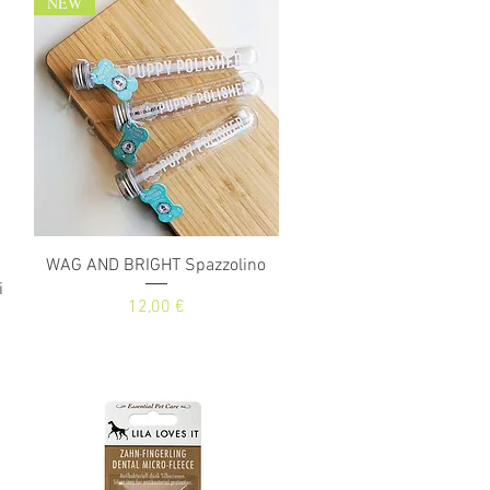
NEW
Vista rapida
WAG AND BRIGHT Spazzolino
i
Prezzo
12,00 €