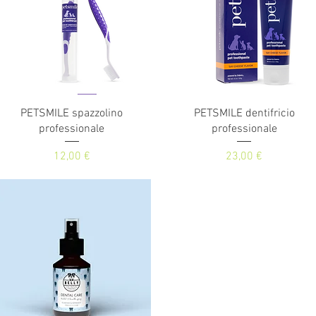
Vista rapida
Vista rapida
PETSMILE spazzolino
PETSMILE dentifricio
professionale
professionale
Prezzo
Prezzo
12,00 €
23,00 €