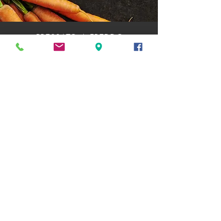
PRESSATO A FREDDO
DISIDRATATO/LIOFILIZZATI/EASYBARF
SEMIUMIDO
ESTRUSO
UMIDO