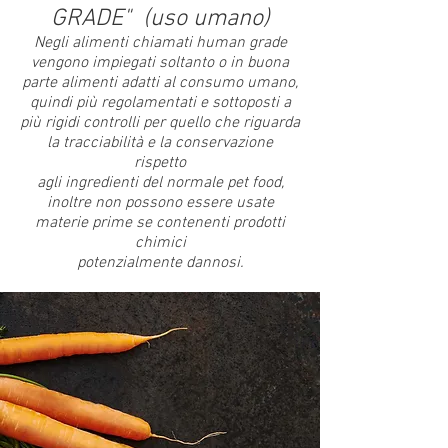
GRADE" (uso umano)
Negli alimenti chiamati human grade
vengono impiegati soltanto o in buona
parte alimenti adatti al consumo umano,
quindi più regolamentati e sottoposti a
più rigidi controlli per quello che riguarda
la tracciabilità e la conservazione
rispetto
agli ingredienti
del normale pet food,
inoltre non possono essere usate
materie prime se contenenti prodotti
chimici
potenzialmente dannosi.