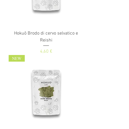
Hokuō Brodo di cervo selvatico e
Reishi
Prezzo
4,60 €
NEW