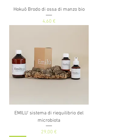
Hokuō Brodo di ossa di manzo bio
Prezzo
4,60 €
EMILU' sistema di riequilibrio del
microbiota
Prezzo
29,00 €