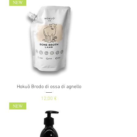
NEW
Hokuō Brodo di ossa di agnello
Prezzo
12,00 €
NEW