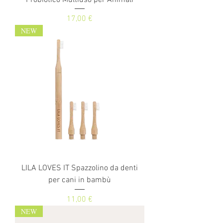
Prezzo
17,00 €
NEW
LILA LOVES IT Spazzolino da denti
per cani in bambù
Prezzo
11,00 €
NEW