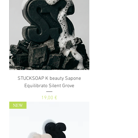
STUCKSOAP K beauty Sapone
Equilibrato Silent Grove
Prezzo
19,00 €
NEW