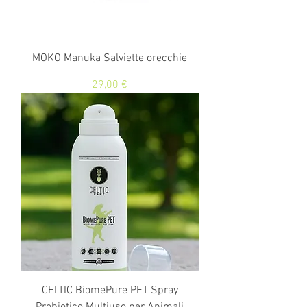
MOKO Manuka Salviette orecchie
Prezzo
29,00 €
CELTIC BiomePure PET Spray
Probiotico Multiuso per Animali