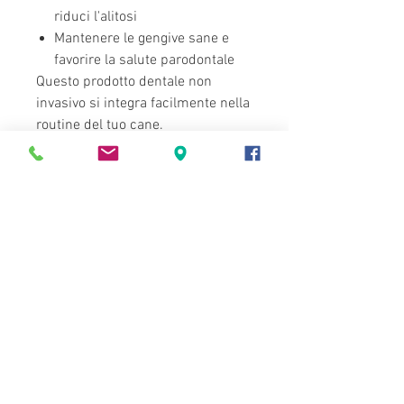
riduci l'alitosi
Mantenere le gengive sane e
favorire la salute parodontale
Questo prodotto dentale non
invasivo si integra facilmente nella
routine del tuo cane.
Ingredienti:
Alghe marine irlandesi biologiche
Canident è composto da una
miscela accuratamente
selezionata di tre alghe brune
raccolte in modo sostenibile, tra
cui l'Ascophyllum nodosum.
Naturalmente ricca di composti
bioattivi, enzimi e oligoelementi,
questa miscela di ingredienti di
origine marina favorisce la salute