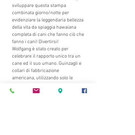
sviluppare questa stampa
combinata giorno/notte per
evidenziare la leggendaria bellezza
della vita da spiaggia hawaiana
completa di cani che fanno ciò che
fanno i cani! Divertirsi!
Wolfgang è stato creato per
celebrare il rapporto unico tra un
cane ed il suo umano. Guinzagli e
collari di fabbricazione
americana, utilizzando solo le
migliori pelli e tessuti americani.
NOTA: a causa della lunga
ripetizione della grafica di questo
stile, il tuo articolo sarà
probabilmente diverso dalla foto,
questo è ciò che rende ogni