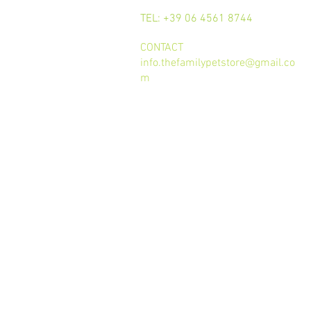
CALL
TEL: +39 06 4561 8744
CONTACT
info.thefamilypetstore@gmail.co
m
Termini e condizioni d'uso
trattamento dei dati
Privacy Policy
Cookie Policy
GDPR