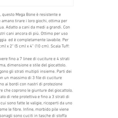
ga, questo Mega Bone è resistente e
 amano tirare i loro giochi, ottima per
qua. Adatto a cani da medi a grandi. Con
stri cani ancora di più. Ottimo per uso
eggia ed è completamente lavabile. Per
cm) x 2" (5 cm) x 4” (10 cm). Scala Tuff:
ere fino a 7 linee di cuciture e 4 strati
ma, dimensione e stile del giocattolo.
ono gli strati multipli insieme. Parti dei
on un massimo di 3 file di cuciture
o ai bordi con nastri di protezione
re che coprono le giunture del giocattolo.
to di rete protettiva e fino a 3 strati di
cui sono fatte le valigie, ricoperti da uno
ieme le fibre. Infine, morbido pile viene
sonagli sono cuciti in tasche di stoffa