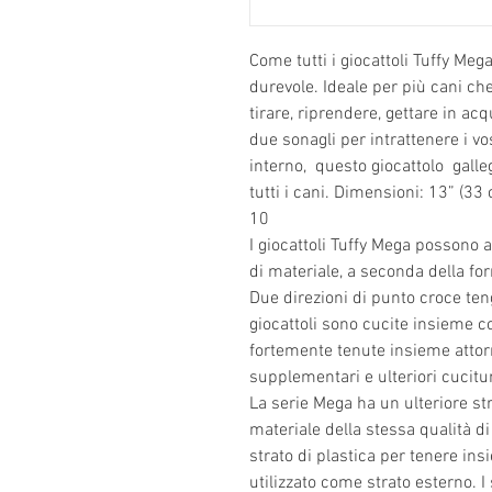
Come tutti i giocattoli Tuffy Me
durevole. Ideale per più cani che
tirare, riprendere, gettare in ac
due sonagli per intrattenere i vo
interno, questo giocattolo gall
tutti i cani. Dimensioni: 13” (33 
10
I giocattoli Tuffy Mega possono av
di materiale, a seconda della for
Due direzioni di punto croce teng
giocattoli sono cucite insieme c
fortemente tenute insieme attorn
supplementari e ulteriori cucitu
La serie Mega ha un ulteriore stra
materiale della stessa qualità di 
strato di plastica per tenere ins
utilizzato come strato esterno. I 