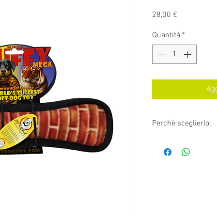
Prezzo
28,00 €
Quantità
*
Agg
Perchè sceglierlo:
Dimensioni: 13” 
Scala Tuff: 10