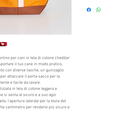
S
: 0/3 kg base 26
M
: 3/6,5 kg base 
L
: 6,5/12 kg base
rtino per cani in tela di cotone cheddar
sportare il tuo cane in modo pratico,
nito con diverse tasche, un guinzaglio
 per attaccare il porta-sacco per la
tente e facile da lavare.
izzata in tela di cotone leggera e
e si senta al sicuro e a suo agio
lo, l'apertura laterale per la testa del
lche centimetro per renderlo più sicuro e