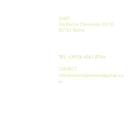
SHOP
Via Enrico Stevenson 28/30
00162 Roma
CALL
TEL: +39 06 4561 8744
CONTACT
info.thefamilypetstore@gmail.co
m
Termini e condizioni d'uso
trattamento dei dati
Privacy Policy
Cookie Policy