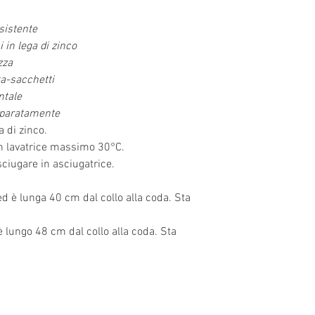
esistente
 in lega di zinco
zza
ta-sacchetti
ntale
eparatamente
 di zinco.
 in lavatrice massimo 30°C.
ciugare in asciugatrice.
ed è lunga 40 cm dal collo alla coda. Sta
è lungo 48 cm dal collo alla coda. Sta