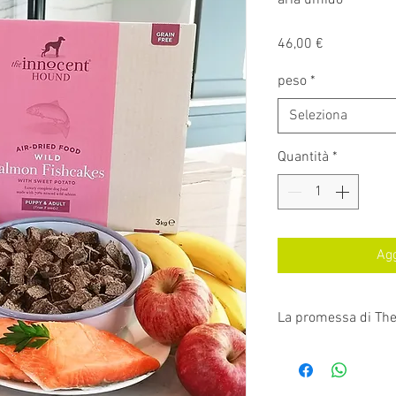
aria umido
Prezzo
46,00 €
peso
*
Seleziona
Quantità
*
Agg
La promessa di The
"La nostra missione 
prelibatezze di qual
domestici; tutto ci