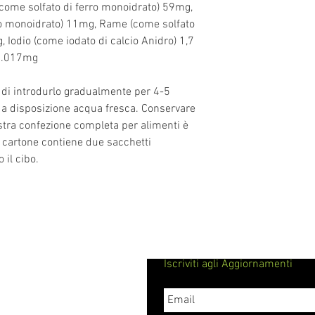
come solfato di ferro monoidrato) 59mg,
che c'è molto tempo
o monoidrato) 11mg, Rame (come solfato
nostre prelibatezze
, Iodio (come iodato di calcio Anidro) 1,7
 2.017mg
 di introdurlo gradualmente per 4-5
a disposizione acqua fresca. Conservare
ostra confezione completa per alimenti è
di cartone contiene due sacchetti
 il cibo.
Iscriviti agli Aggiornamenti