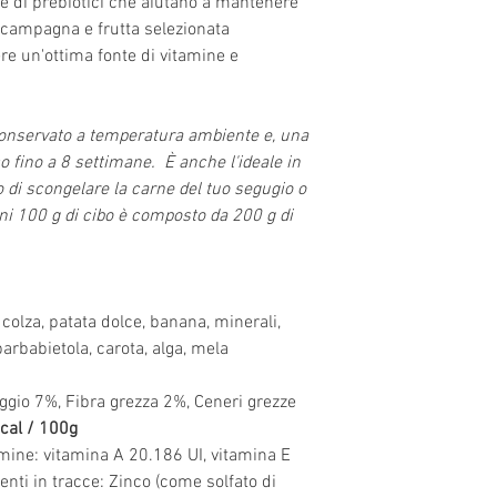
te di prebiotici che aiutano a mantenere
che usiamo e facci
 campagna e frutta selezionata
che la carne non s
re un'ottima fonte di vitamine e
può essere emesso d
FATTO A MANO CO
Ogni prodotto che 
conservato a temperatura ambiente e, una
punti di intervent
co fino a 8 settimane. È anche l'ideale in
orgogliosi del fatto
o di scongelare la carne del tuo segugio o
fatte a mano con am
gni 100 g di cibo è composto da 200 g di
che cerca sempre l
ESSICCATO DELICA
Abbiamo sviluppato 
essiccazione su mi
colza, patata dolce, banana, minerali,
con cura le nostre p
 barbabietola, carota, alga, mela
umidità sicuro, pre
batterica. Questo m
ggio 7%, Fibra grezza 2%, Ceneri grezze
quindi le nostre pr
cal / 100g
all'alimentazione c
tamine: vitamina A 20.186 UI, vitamina E
e i sapori degli ingr
nti in tracce: Zinco (come solfato di
asciugatura può dur