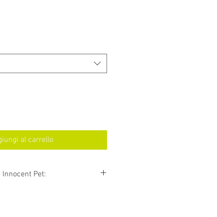
iungi al carrello
 Innocent Pet:
è quella di preparare le migliori
ità per i tuoi animali
ò che facciamo nella nostra