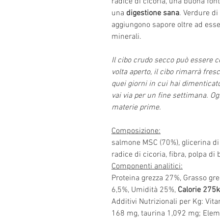
radice di cicoria, una buona fon
una
digestione sana
. Verdure di
aggiungono sapore oltre ad esse
minerali.
Il cibo crudo secco può essere 
volta aperto, il cibo rimarrà fres
quei giorni in cui hai dimenticat
vai via per un fine settimana. O
materie prime.
Composizione:
salmone MSC (70%), glicerina di 
radice di cicoria, fibra, polpa di
Componenti analitici:
Proteina grezza 27%, Grasso gre
6,5%, Umidità 25%,
Calorie 275k
Additivi Nutrizionali per Kg: Vi
168 mg, taurina 1,092 mg; Eleme