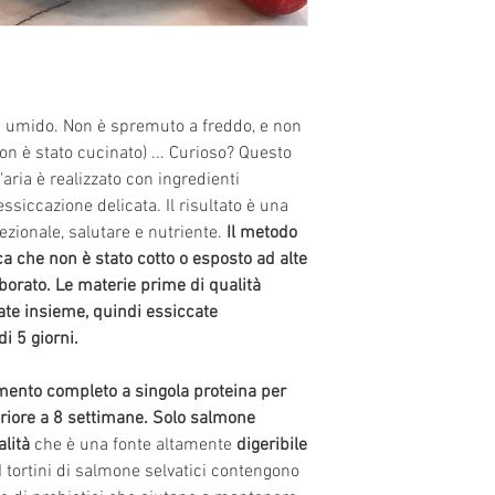
fabbrica è di livell
alcune cose le capir
zampe (a meno che,
provato tu stesso le
n umido. Non è spremuto a freddo, e non
cui non avresti mai
non è stato cucinato) ... Curioso? Questo
queste cose, perché
'aria è realizzato con ingredienti
MIGLIORI INGREDIE
essiccazione delicata. Il risultato è una
Forniamo noi stessi 
zionale, salutare e nutriente.
Il metodo
fornitori approvati 
ca che non è stato cotto o esposto ad alte
sostenibili
. La nost
borato. Le materie prime di qualità
Bretagna che ha al
e insieme, quindi essiccate
allevamento e benes
 5 giorni.
mondo.
Le fattorie
accreditate da
Red 
mento completo a singola proteina per
provengono da
forn
periore a 8 settimane. Solo salmone
umano e usiamo sol
alità
che è una fonte altamente
digeribile
di farina di carne in
 I tortini di salmone selvatici contengono
Siamo molto attenti 