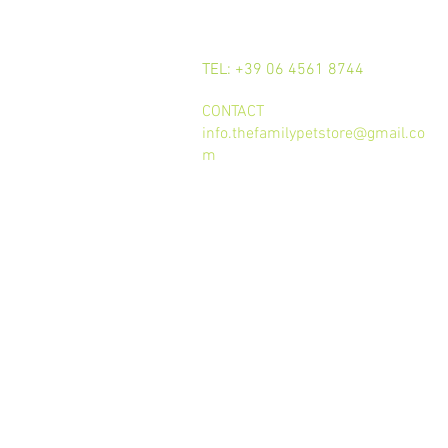
CALL
TEL: +39 06 4561 8744
CONTACT
info.thefamilypetstore@gmail.co
m
Termini e condizioni d'uso
trattamento dei dati
Privacy Policy
Cookie Policy
GDPR