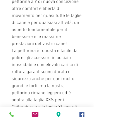
pettorina a Y di nuova concezione
offre comfort e libertà di
movimento per quasi tutte le taglie
di cane e per qualsiasi attività: un
aspetto fondamentale per il
benessere e le massime
prestazioni del vostro cane!
La pettorina è robusta e facile da
pulire, gli accessori in acciaio
inossidabile con elevato carico di
rottura garantiscono durata e
sicurezza anche per cani molto
grandi e forti, ma la nostra
pettorina rimane leggera ed è
adatta alla taglia XXS per i
Chihuahua e alla taglia XL per gli
Alani o i Pastori Tedeschi....e con i
guinzagli gommati coordinati in
varie lunghezze, il tuo nuovo set è