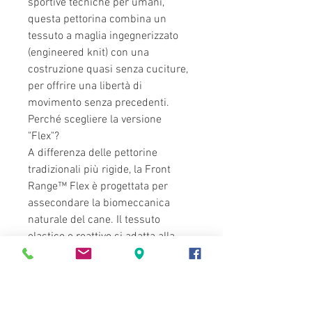
sportive tecniche per umani,
questa pettorina combina un
tessuto a maglia ingegnerizzato
(engineered knit) con una
costruzione quasi senza cuciture,
per offrire una libertà di
movimento senza precedenti.
Perché scegliere la versione
"Flex"?
A differenza delle pettorine
tradizionali più rigide, la Front
Range™ Flex è progettata per
assecondare la biomeccanica
naturale del cane. Il tessuto
elastico e reattivo si adatta alla
forma del corpo come una
seconda pelle, riducendo gli
sfregamenti e permettendo
un’estensione completa della