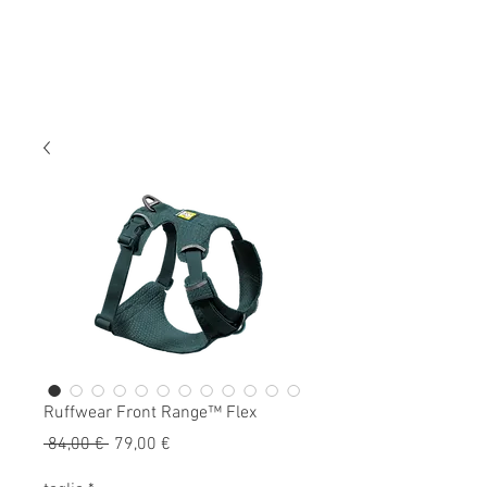
Ruffwear Front Range™ Flex
Prezzo
Prezzo
 84,00 € 
79,00 €
regolare
scontato