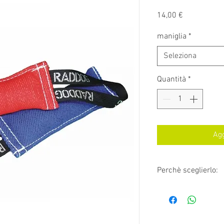
Prezzo
14,00 €
maniglia
*
Seleziona
Quantità
*
Agg
Perchè sceglierlo:
Con sede nella Rep
produttore dei migli
altissima qualità. 