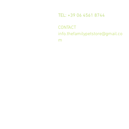
CALL
TEL: +39 06 4561 8744
CONTACT
info.thefamilypetstore@gmail.co
m
Termini e condizioni d'uso
trattamento dei dati
Privacy Policy
Cookie Policy
GDPR