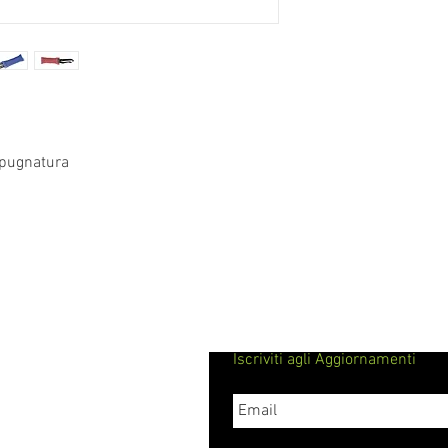
assortimento di arti
materia di protezio
monitoraggio.
mpugnatura
Iscriviti agli Aggiornamenti