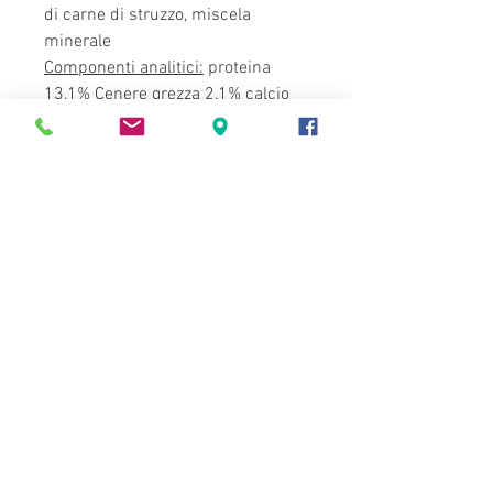
di carne di struzzo, miscela
minerale
Componenti analitici:
proteina
13,1% Cenere grezza 2,1% calcio
0,86% contenuto grasso 8,4%
umidità 73,7% fosforo 0,72% fibra
grezza 0,3% sodio 1,48% potassio
0,87% cloruro 1,38% umidità
79,80% fosforo 0,18% fibra
grezza 0,60%
Additivi nutrizionali per kg:
Vitamina D3 202,64 UI, vitamina E
20,26 mg, rame (come solfato di
rame (II), pentaidrato) 0,24 mg,
iodio (come iodato di calcio,
anidro) 0,14 mg, manganese
(solfato di manganese (II ),
monoidrato) 1,68 mg, zinco (