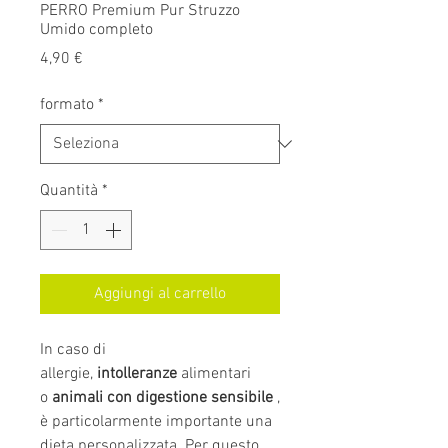
PERRO Premium Pur Struzzo
Umido completo
Prezzo
4,90 €
formato
*
Quantità
*
Aggiungi al carrello
In caso di
allergie,
intolleranze
alimentari
o
animali con digestione sensibile
,
è particolarmente importante una
dieta personalizzata. Per questo