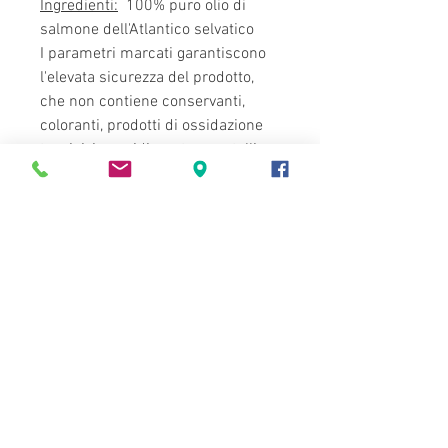
Ingredienti:
100% puro olio di
salmone dell'Atlantico selvatico
I parametri marcati garantiscono
l'elevata sicurezza del prodotto,
che non contiene conservanti,
coloranti, prodotti di ossidazione
tossici, irrancidimento e metalli
pesanti.
Ingredienti analitici a 1000g:
proteina grezza 0g
greggio grasso 999g
Ash come prime 0g
fibra 0g Raw
Acidi grassi g / 100g di prodotto:
Omega 3 - 29,1%
Omega 6 - 8,7%
Omega 9 - 25,2%