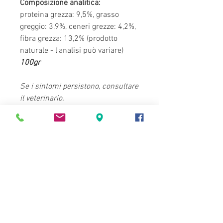
Composizione analitica:
proteina grezza: 9,5%, grasso
greggio: 3,9%, ceneri grezze: 4,2%,
fibra grezza: 13,2% (prodotto
naturale - l'analisi può variare)
100gr
Se i sintomi persistono, consultare
il veterinario.
alimento complementare
Non possiamo essere ritenuti
responsabile per il corretto
dosaggio e alimentazione.
Il veterinario di cui ti fidi dovrebbe
essere consultato quando si
cambia la dieta.
Perché ogni animale si comporta
in modo diverso e può reagire in
modo diverso a determinati