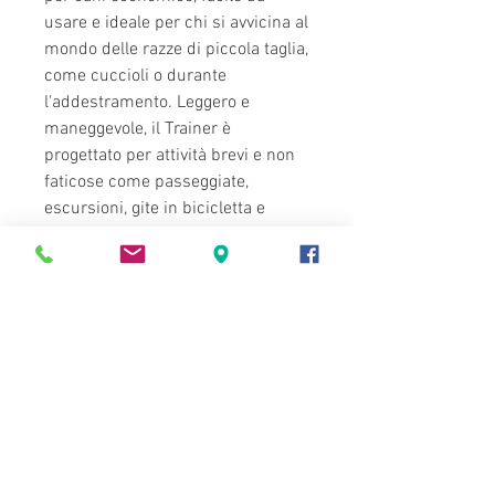
usare e ideale per chi si avvicina al
mondo delle razze di piccola taglia,
come cuccioli o durante
l'addestramento. Leggero e
maneggevole, il Trainer è
progettato per attività brevi e non
faticose come passeggiate,
escursioni, gite in bicicletta e
spostamenti quotidiani. Questo
trasportino si adatta al meglio a
proprietari di cani di taglia piccola
o media.
La misura dello zaino dev’essere
leggermente superiore alle misure
del vostro cane per permettergli di
stare i piedi se lo desidera quindi
vi consigliamo sempre un taglia
più grande.