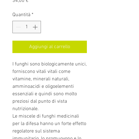
Prezzo
34,00 €
Quantità
*
Aggiungi al carrello
I funghi sono biologicamente unici,
forniscono vitali vitali come
vitamine, minerali naturali,
amminoacidi e oligoelementi
essenziali e quindi sono molto
preziosi dal punto di vista
nutrizionale.
Le miscele di funghi medicinali
per la difesa hanno un forte effetto
regolatore sul sistema
immunitario, lo promuovono e lo