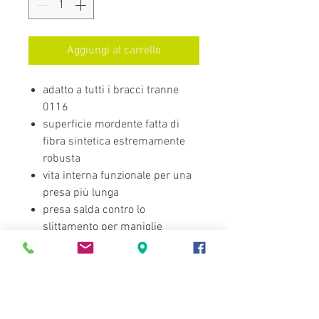
Aggiungi al carrello
adatto a tutti i bracci tranne
0116
superficie mordente fatta di
fibra sintetica estremamente
robusta
vita interna funzionale per una
presa più lunga
presa salda contro lo
slittamento per maniglie
complete
tessitura 3G nella direzione
mordente del cane
con anello di sicurezza