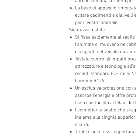
aprono con una cerniera per fa
La base di appoggio rinforzat
evitare cedimenti e dislivelli 
per il vostro animale.
Sicurezza testata
Si fissa saldamente al sedile 
l'animale si muovano nell'abi
occupanti del veicolo durante 
Testato contro gli impatti pr
attrezzature e tecnologie all'
recenti standard ECE delle Naz
bambini R129.
Un'esclusiva protezione con
assorbe l'energia e offre prote
fissa con facilità al telaio del
I connettori a scatto che si a
insieme alla cinghia superior
sicura.
Tirate i lacci rossi, opportu