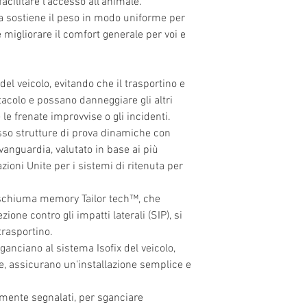
cilitare l'accesso all'animale.
a sostiene il peso in modo uniforme per
e migliorare il comfort generale per voi e
del veicolo, evitando che il trasportino e
tacolo e possano danneggiare gli altri
le frenate improvvise o gli incidenti.
esso strutture di prova dinamiche con
avanguardia, valutato in base ai più
ioni Unite per i sistemi di ritenuta per
 schiuma memory Tailor tech™, che
zione contro gli impatti laterali (SIP), si
 trasportino.
gganciano al sistema Isofix del veicolo,
e, assicurano un'installazione semplice e
namente segnalati, per sganciare