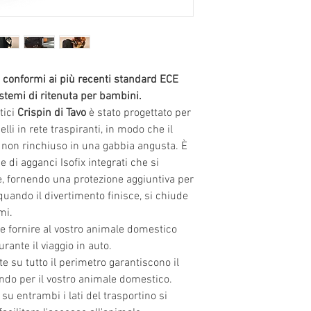
• Accesso facile 
Il peso dell'animal
• Base rinforzat
• Agganci ISOFIX
• Protezione dagli
Schiuma memory
 conformi ai più recenti standard ECE
assorbimento deg
istemi di ritenuta per bambini.
• Senza sostanz
tici
Crispin di Tavo
è stato progettato per
•Tessuti natural
lli in rete traspiranti, in modo che il
• Materassini lav
e non rinchiuso in una gabbia angusta. È
• Resistente all'
e di agganci Isofix integrati che si
• Design pieghev
, fornendo una protezione aggiuntiva per
• I connettori a
 quando il divertimento finisce, si chiude
scomparto inferi
mi.
elegante
a e fornire al vostro animale domestico
• Certificato G
rante il viaggio in auto.
ete su tutto il perimetro garantiscono il
mondo per il vostro animale domestico.
u entrambi i lati del trasportino si