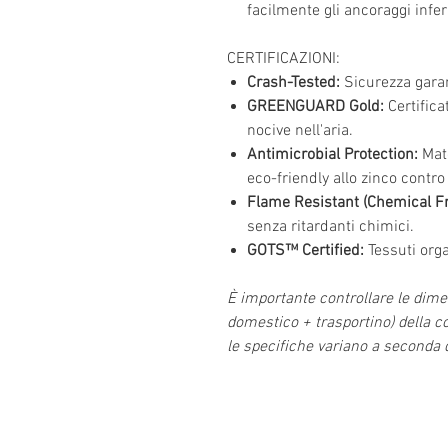
facilmente gli ancoraggi inferi
CERTIFICAZIONI:
Crash-Tested:
Sicurezza garant
GREENGUARD Gold:
Certifica
nocive nell'aria.
Antimicrobial Protection:
Mate
eco-friendly allo zinco contro 
Flame Resistant (Chemical Fr
senza ritardanti chimici.
GOTS™ Certified:
Tessuti organ
È importante controllare le dimen
domestico + trasportino) della c
le specifiche variano a seconda