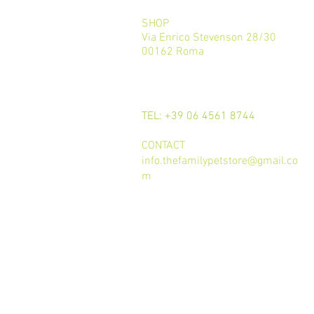
SHOP
Via Enrico Stevenson 28/30
00162 Roma
CALL
TEL: +39 06 4561 8744
CONTACT
info.thefamilypetstore@gmail.co
m
Termini e condizioni d'uso
trattamento dei dati
Privacy Policy
Cookie Policy
GDPR