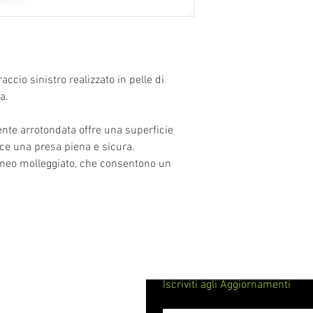
accio sinistro realizzato in pelle di
ta.
te arrotondata offre una superficie
sce una presa piena e sicura.
cuneo molleggiato, che consentono un
Iscriviti agli Aggiornamenti