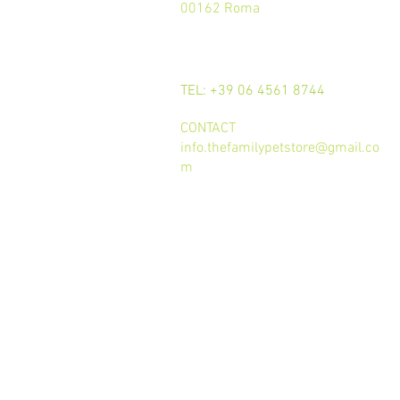
00162 Roma
CALL
TEL: +39 06 4561 8744
CONTACT
info.thefamilypetstore@gmail.co
m
Termini e condizioni d'uso
trattamento dei dati
Privacy Policy
Cookie Policy
GDPR