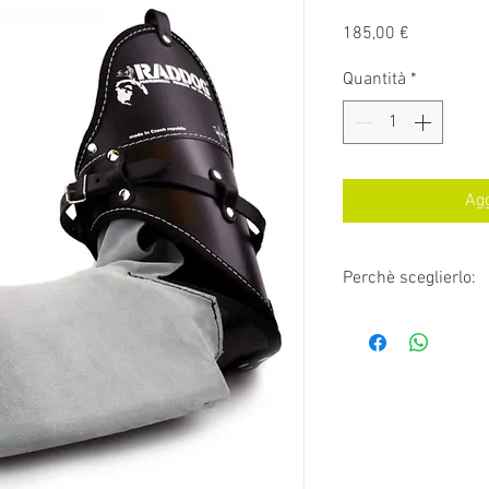
Prezzo
185,00 €
Quantità
*
Agg
Perchè sceglierlo:
Con sede nella Rep
produttore dei migli
altissima qualità. 
assortimento di arti
materia di protezio
monitoraggio.