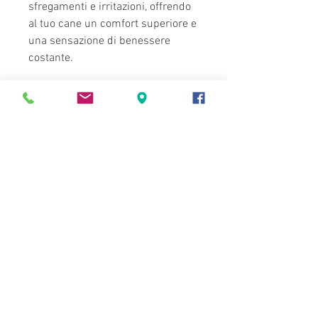
sfregamenti e irritazioni, offrendo
al tuo cane un comfort superiore e
una sensazione di benessere
costante.
Scegliere BDEBRUNO significa
credere in un modo diverso di
produrre: più umano, più
consapevole, più vicino alle
persone. Un prodotto non solo
bello e resistente, ma carico di
significato.
Perché dietro ogni cucitura c’è una
storia che merita di continuare a
essere raccontata.
taglie