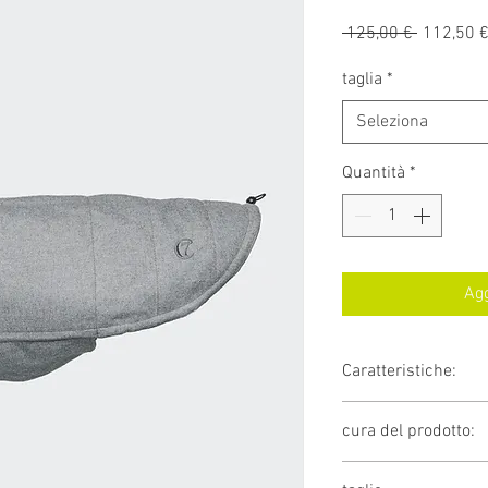
Prezzo
 125,00 € 
112,50 
regolare
taglia
*
Seleziona
Quantità
*
Agg
Caratteristiche:
Un cappotto per 
cura del prodotto:
Dotato di vestibi
e tessuto misto
Istruzioni per la cur