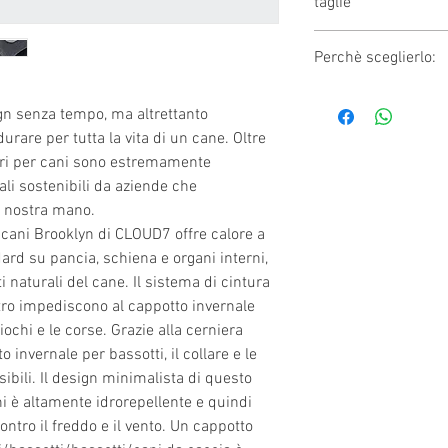
taglie
idrorepellente, i
Lavaggio: Chiudere 
elegante in tonal
prima del lavaggio /
giacca invernale 
Size
Weig
Perchè sceglierlo:
a max. 30 gradi / 
bassotto con cop
(KG)
Centrifuga a max. 6
Esistiamo per il com
tessuto misto la
È possibile una su
gn senza tempo, ma altrettanto
Utilizzando solo i m
all'acqua
urare per tutta la vita di un cane. Oltre
diversi settori e re
2
2 - 4
lunghezza della 
ssori per cani sono estremamente
determinazione, un
torace regolate p
iali sostenibili da aziende che
3
3 - 6
della qualità a un p
sistema di indos
 nostra mano.
materiali e processi
chiusure in velcr
 cani Brooklyn di CLOUD7 offre calore a
4
5 - 8
cotone biologico, all
non interferisce
ard su pancia, schiena e organi interni,
cactus e altro anco
foro per imbraca
5
7 - 1
 naturali del cane. Il sistema di cintura
costantemente a es
cerniera
 retro impediscono al cappotto invernale
per creare prodotti 
lavabile in lavatr
6
9 - 1
ochi e le corse. Grazie alla cerniera
costantemente eleva
 invernale per bassotti, il collare e le
Collaboriamo princi
ibili. Il design minimalista di questo
a conduzione famili
i è altamente idrorepellente e quindi
valori, la passione p
ontro il freddo e il vento. Un cappotto
Molti di questi par