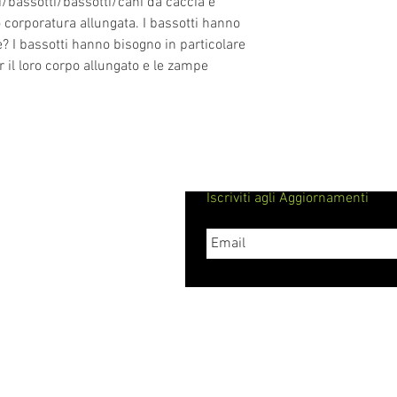
i/bassotti/bassotti/cani da caccia è
dal primo giorno e 
o corporatura allungata. I bassotti hanno
nostri prodotti alla 
? I bassotti hanno bisogno in particolare
rapporti di lunga d
r il loro corpo allungato e le zampe
Iscriviti agli Aggiornamenti