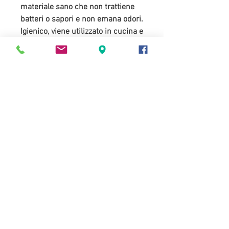
materiale sano che non trattiene
batteri o sapori e non emana odori.
Igienico, viene utilizzato in cucina e
in medicina per le sue qualità.
Lavare prima del primo utilizzo e
tra uno e l'altro. Non usare nel
microonde Il lavaggio in
lavastoviglie è possibile, ma non
consigliato, in quanto potrebbe
danneggiare la superficie
Dimensioni
20,3×20,3×9,1 cm
Peso netto
602 gr
Capacità
2000 ml
Disponibile in 3 colori: blu
spaziale, bianco lunare e
arancione solare.