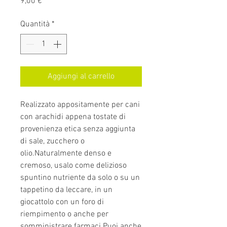
Prezzo
9,00 €
Quantità
*
Aggiungi al carrello
Realizzato appositamente per cani
con arachidi appena tostate di
provenienza etica senza aggiunta
di sale, zucchero o
olio.Naturalmente denso e
cremoso, usalo come delizioso
spuntino nutriente da solo o su un
tappetino da leccare, in un
giocattolo con un foro di
riempimento o anche per
somministrare farmaci.Puoi anche