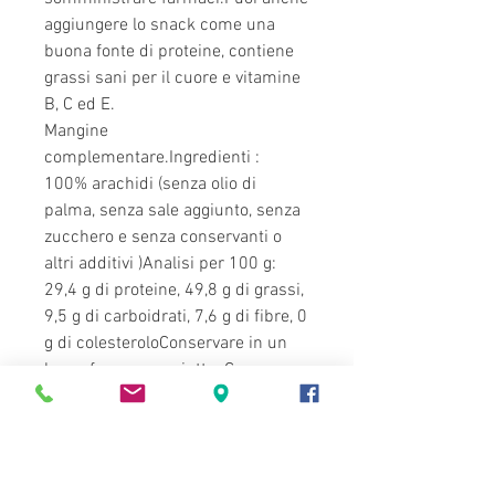
aggiungere lo snack come una
buona fonte di proteine, contiene
grassi sani per il cuore e vitamine
B, C ed E.
Mangine
complementare.Ingredienti :
100% arachidi (senza olio di
palma, senza sale aggiunto, senza
zucchero e senza conservanti o
altri additivi )Analisi per 100 g:
29,4 g di proteine, 49,8 g di grassi,
9,5 g di carboidrati, 7,6 g di fibre, 0
g di colesteroloConservare in un
luogo fresco e asciutto. Conservare
in frigorifero dopo l'apertura.
Linee guida per l'alimentazione
:si tratta di un alimento
supplementare che può essere