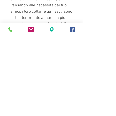
Pensando alle necessità dei tuoi
amici, i loro collari e guinzagli sono
fatti interamente a mano in piccole
quantità con i migliori materiali
naturali e sostenibili:
cuoio italiano, lino, cotone organico
italiano e disegnati nel nostro
laboratorio in Spagna.
Taglie
XXS (14-20CM)
XS (18-24CM)
S(26-32CM)
M(34-40CM)
L(34-40CM)
XL(50-56CM)
SHOP