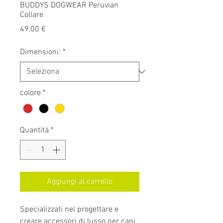
BUDDYS DOGWEAR Peruvian
Collare
Prezzo
49,00 €
Dimensioni:
*
colore
*
Quantità
*
Aggiungi al carrello
Specializzati nel progettare e
creare accessori di lusso per cani.