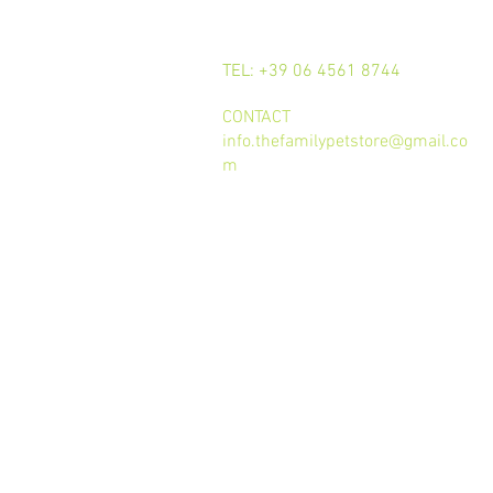
CALL
TEL: +39 06 4561 8744
CONTACT
info.thefamilypetstore@gmail.co
m
Termini e condizioni d'uso
trattamento dei dati
Privacy Policy
Cookie Policy
GDPR