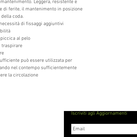
e mantenimento. Leggera, resistente e
e di ferite, il mantenimento in posizione
 della coda.
ecessità di fissaggi aggiuntivi
ilità
piccica al pelo
 traspirare
re
ufficiente può essere utilizzata per
tando nel contempo sufficientemente
ere la circolazione
Iscriviti agli Aggiornamenti