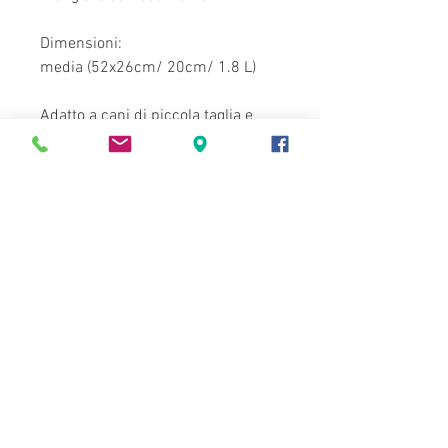
Dimensioni:
media (52x26cm/ 20cm/ 1.8 L)
Adatto a cani di piccola taglia e
media.
grande (52x26cm/ 40cm/ 1.8 L)
Adatto a cani di piccola media e
grande.