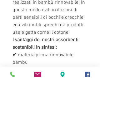
realizzati in bambù rinnovabile! In
questo modo eviti irritazioni di
parti sensibili di occhi e orecchie
ed eviti inutili sprechi da prodotti
usa e getta come il cotone.
I vantaggi dei nostri assorbenti
sostenibili in sintesi:
✔
materia prima rinnovabile
bambù
✔
assorbimento più economico
dei prodotti per la cura rispetto al
cotone
✔
pratica tasca per le dita per un
maggiore controllo nelle aree
sensibili
✔
privo di pelucchi e morbido per
una pulizia e una cura senza
irritazioni
✔
lavabile a 40°C