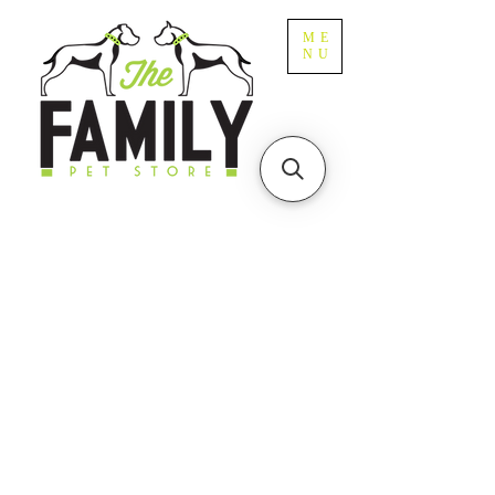
ME
NU